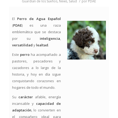
/
Guardían de los Sueños
,
News
,
Salud
por
PDAE
El
Perro de Agua Español
(
PDAE
) es una raza
emblemática que se destaca
por su
inteligencia
,
versatilidad
y
lealtad
.
Este
perro
ha acompañado a
pastores, pescadores y
cazadores a lo largo de la
historia, y hoy en día sigue
conquistando corazones en
hogares de todo el mundo.
Su
carácter
afable, energía
incansable y
capacidad de
adaptación
, lo convierten en
el compañero ideal para