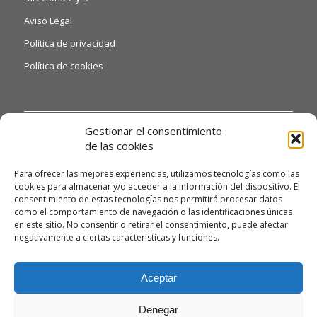
Aviso Legal
Política de privacidad
Política de cookies
INFORMACIÓN DE INTERÉS
Gestionar el consentimiento
de las cookies
Si quiere o necesita poder acceder a nuestras hojas de
reclamaciones, solo tiene que ponerse en contacto con
Para ofrecer las mejores experiencias, utilizamos tecnologías como las
nosotros a través del siguiente email:
cookies para almacenar y/o acceder a la información del dispositivo. El
consentimiento de estas tecnologías nos permitirá procesar datos
info@guardiandelossueños.com y te daremos información
como el comportamiento de navegación o las identificaciones únicas
detallada.
en este sitio. No consentir o retirar el consentimiento, puede afectar
Asimismo, si necesita gestionar algún tipo de queja, deberá
negativamente a ciertas características y funciones.
enviarnos un correo electrónico a la misma dirección
info@guardiandelossueños.com para poder atenderla con la
Aceptar
máxima celeridad posible.
Denegar