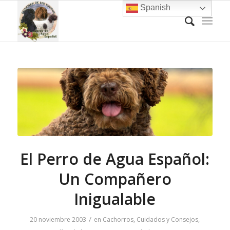
Spanish
El Perro de Agua Español:
Un Compañero
Inigualable
/
20 noviembre 2003
en
Cachorros
,
Cuidados y Consejos
,